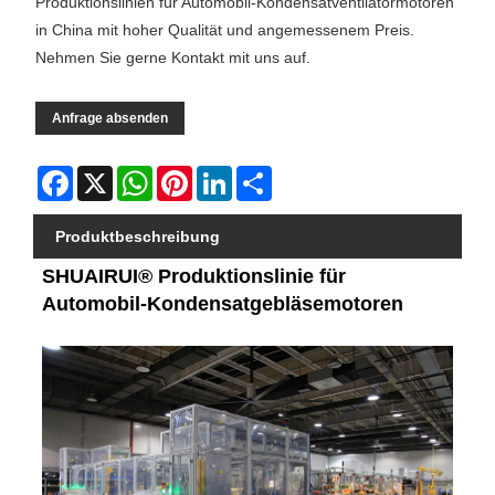
Produktionslinien für Automobil-Kondensatventilatormotoren
in China mit hoher Qualität und angemessenem Preis.
Nehmen Sie gerne Kontakt mit uns auf.
Anfrage absenden
Facebook
X
WhatsApp
Pinterest
LinkedIn
Share
Produktbeschreibung
SHUAIRUI® Produktionslinie für
Automobil-Kondensatgebläsemotoren